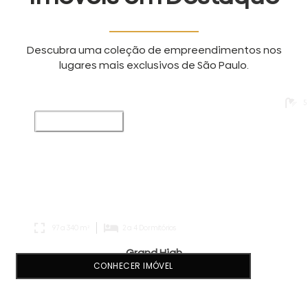
Descubra uma coleção de empreendimentos nos
lugares mais exclusivos de São Paulo.
5
Lançamento
97 a 340 m²
2 a 4 Dormitórios
Grand High
CONHECER IMÓVEL