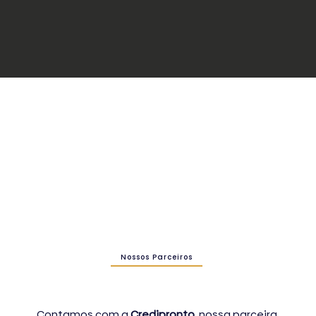
Nossos Parceiros
Contamos com a
Credipronto
, nossa parceira