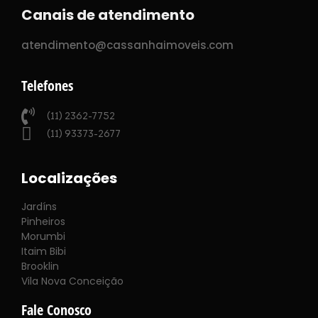
Canais de atendimento
atendimento@cassanhaimoveis.com
Telefones
(11) 2362-7752
(11) 93373-2677
Localizações
Jardíns
Pinheiros
Morumbi
Itaim Bibi
Brooklin
Vila Nova Conceição
Fale Conosco