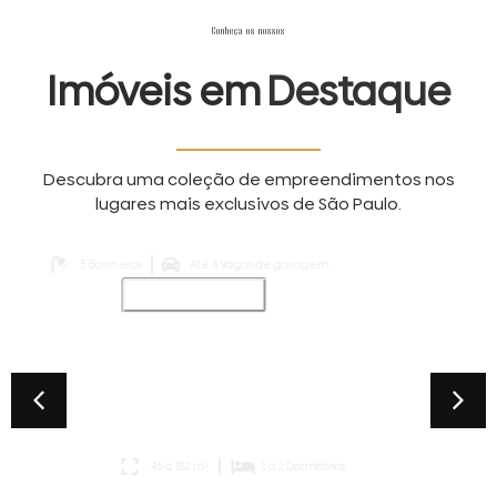
Conheça os nossos
Imóveis em
Destaque
Descubra uma coleção de empreendimentos nos
lugares mais exclusivos de São Paulo.
5 Banheiros
Até 4 Vagas de garagem
3
Lançamento
45 a 182 m²
1 a 2 Dormitórios