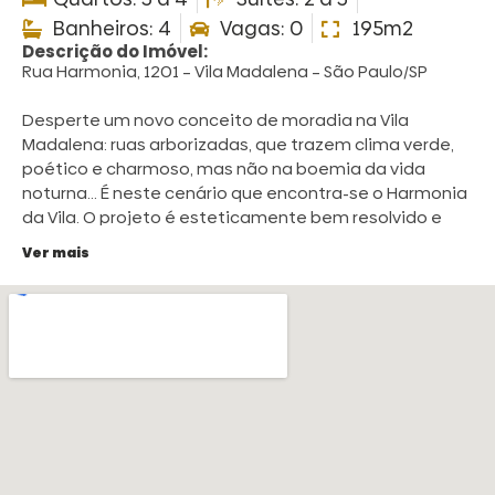
Banheiros: 4
Vagas: 0
195m2
Descrição do Imóvel:
Rua Harmonia, 1201 – Vila Madalena – São Paulo/SP
Desperte um novo conceito de moradia na Vila
Madalena: ruas arborizadas, que trazem clima verde,
poético e charmoso, mas não na boemia da vida
noturna… É neste cenário que encontra-se o Harmonia
da Vila. O projeto é esteticamente bem resolvido e
harmonioso, lugar perfeito para quem quer morar com
Ver mais
conforto em um bairro funcional e com requinte que
reúne praticidades para sua rotina.
A Vila Madalena está entre os melhores bairros para se
viver em São Paulo. Rodeada por bairros de grande
prestígio como Pinheiros, por exemplo, a região além
de atender tudo o que se deseja, por ter uma
excelente infraestrutura de serviços e lazer. É
composto por diversos bares e bons restaurantes,
além de ser um bairro que entrega cardápio de