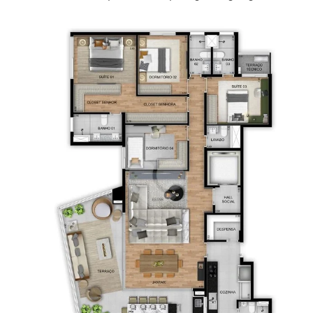
alta do prédio e espaço maior, com piscina privativa,
além de apartamentos Garden, para você se sentir
em uma casa térrea de fato.
O Harmonia da Vila atende todas os requisitos de lazer
que se pode querer em um condomínio, com diversas
instalações em suas áreas comuns. Sauna, piscina
com raia de 25 metros e deck molhado. Espaço fitness,
para manter a saúde em dia; salão de festas,
churrasqueira e área gourmet, para se reunir com
amigos e familiares; salão de jogos, piscina infantil,
brinquedoteca e playground, para a diversão das
crianças.