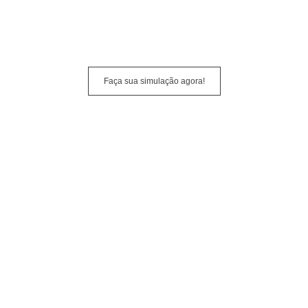
 crédito imobiliário. Com condições exclusivas e agilidade no 
Faça sua simulação agora!
exclusivos de São Paulo.